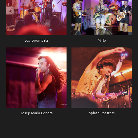
Los_boompats
Mirlo
Josep-Maria Cendra
Splash Roasters