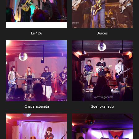
La 126
Juices
Chavalasbanda
Suenoxanadu